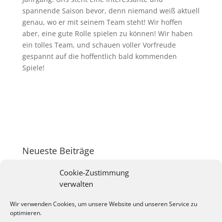
spannende Saison bevor, denn niemand weiß aktuell
genau, wo er mit seinem Team steht! Wir hoffen
aber, eine gute Rolle spielen zu können! Wir haben
ein tolles Team, und schauen voller Vorfreude
gespannt auf die hoffentlich bald kommenden
Spiele!
Neueste Beiträge
Fußballschule Holstein Kiel
Cookie-Zustimmung
TSB Fußballschule 2023
verwalten
Übersicht Trainingsbetrieb Schützenhof und die
Wir verwenden Cookies, um unsere Website und unseren Service zu
Ansprechpartner im Jugendbereich.
optimieren.
Zu Gast auf dem Schützenhof