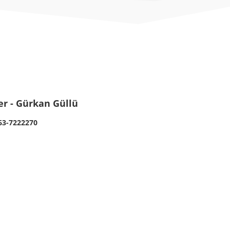
er - Gürkan Güllü
63-7222270