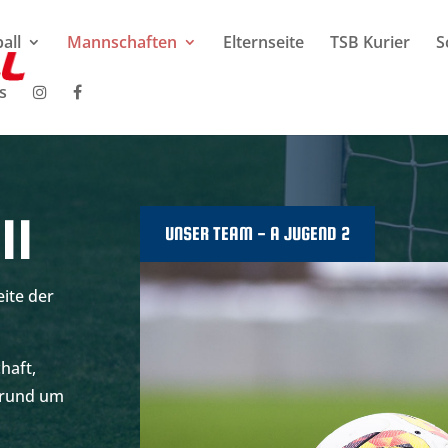
all
Mannschaften
Elternseite
TSB Kurier
S
s
II
UNSER TEAM - A JUGEND 2
ite der
haft,
n rund um