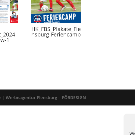
HK_FBS_Plakate_Fle
t_2024-
nsburg-Feriencamp
ew-1
z
|
Werbeagentur Flensburg – FÖRDESIGN
Wir