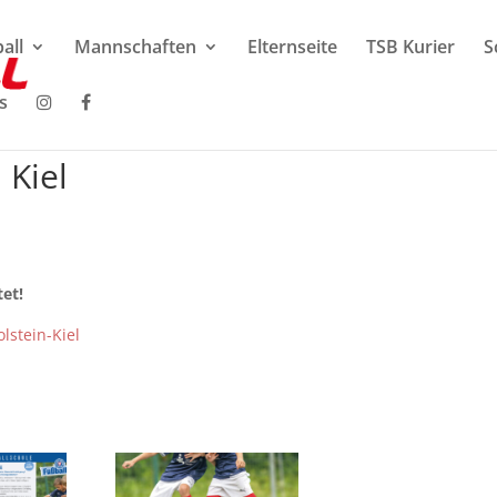
all
Mannschaften
Elternseite
TSB Kurier
S
s
 Kiel
tet!
olstein-Kiel