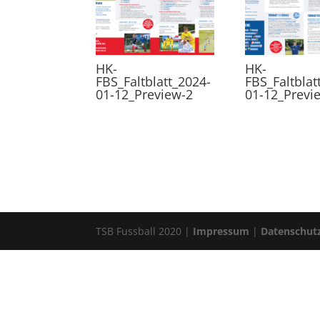
HK-
HK-
FBS_Faltblatt_2024-
FBS_Faltblat
01-12_Preview-2
01-12_Previ
TSB Fussball 2020 |
Impressum
|
Datenschut