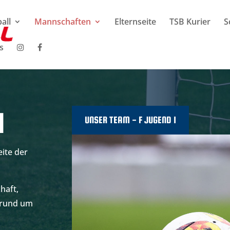
all
Mannschaften
Elternseite
TSB Kurier
S
s
I
UNSER TEAM - F JUGEND 1
ite der
haft,
n rund um