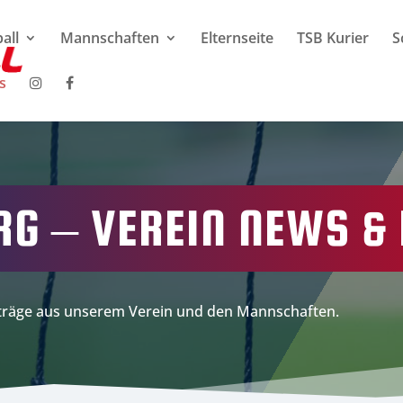
all
Mannschaften
Elternseite
TSB Kurier
S
s
RG – VEREIN NEWS & 
eiträge aus unserem Verein und den Mannschaften.